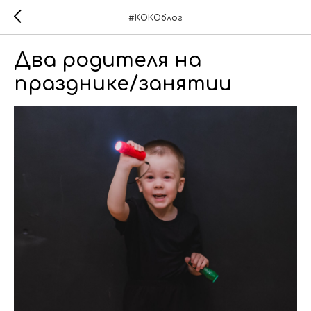
#КОКОблог
Два родителя на
празднике/занятии